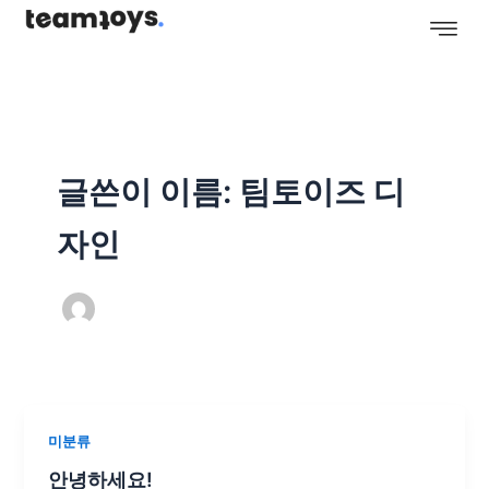
콘
텐
츠
로
건
너
뛰
글쓴이 이름: 팀토이즈 디
기
자인
미분류
안녕하세요!