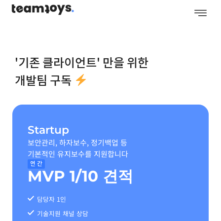
콘
텐
츠
로
건
'기존 클라이언트' 만을 위한
너
뛰
개발팀 구독
기
Startup
보안관리, 하자보수, 정기백업 등
기본적인 유지보수를 지원합니다
연 간
MVP 1/10 견적
담당자 1인
기술지원 채널 상담